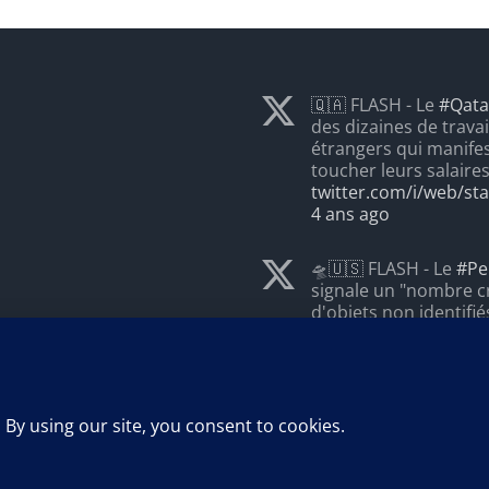
🇶🇦 FLASH - Le
#Qata
des dizaines de travai
étrangers qui manife
toucher leurs salaire
twitter.com/i/web/st
4 ans ago
🛸🇺🇸 FLASH - Le
#Pe
signale un "nombre c
d'objets non identifié
ciel. (AFP)
#OVNI
4 ans ago
lnkd.in/eVnTThCm
4 ans ago