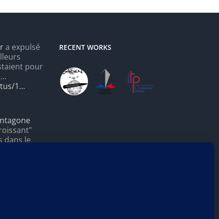
r
a expulsé
RECENT WORKS
lleurs
staient pour
s…
atus/1…
ntagone
roissant"
s dans le